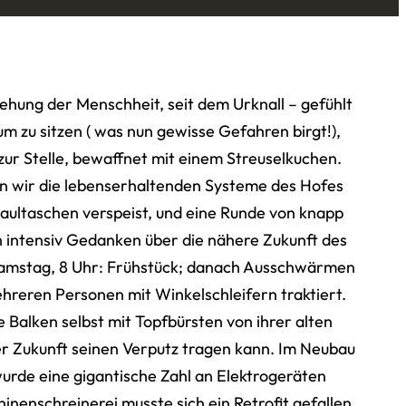
ehung der Menschheit, seit dem Urknall – gefühlt
 zu sitzen ( was nun gewisse Gefahren birgt!),
zur Stelle, bewaffnet mit einem Streuselkuchen.
ren wir die lebenserhaltenden Systeme des Hofes
aultaschen verspeist, und eine Runde von knapp
 intensiv Gedanken über die nähere Zukunft des
!Samstag, 8 Uhr: Frühstück; danach Ausschwärmen
ehreren Personen mit Winkelschleifern traktiert.
alken selbst mit Topfbürsten von ihrer alten
her Zukunft seinen Verputz tragen kann. Im Neubau
wurde eine gigantische Zahl an Elektrogeräten
inenschreinerei musste sich ein Retrofit gefallen