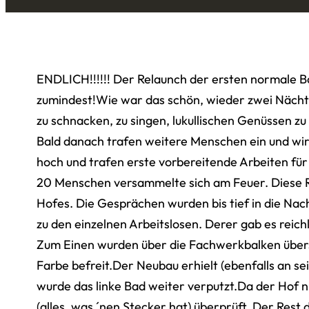
ENDLICH!!!!!! Der Relaunch der ersten normale B
zumindest!Wie war das schön, wieder zwei Nächte
zu schnacken, zu singen, lukullischen Genüssen z
Bald danach trafen weitere Menschen ein und wir 
hoch und trafen erste vorbereitende Arbeiten fü
20 Menschen versammelte sich am Feuer. Diese Ru
Hofes. Die Gesprächen wurden bis tief in die Na
zu den einzelnen Arbeitslosen. Derer gab es reic
Zum Einen wurden über die Fachwerkbalken überst
Farbe befreit.Der Neubau erhielt (ebenfalls an s
wurde das linke Bad weiter verputzt.Da der Hof n
(alles, was ´nen Stecker hat) überprüft. Der Rest