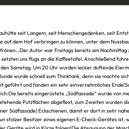
auhütte seit Langem, seit Menschengedenken, seit Entst
 auf dem Hof verbringen zu können, unter dem Nussbaum
u frönen…Der Autor war Freitags bereits am Nachmittag 
setzten uns flugs an die Kaffeetafel. Anschließend fuh
r den Samstag. Um 20 Uhr wurden lecker duftende Eierm
nde wurde schnell zum Thinktank, denn sie machte sich
cht geführt und fanden ein sehr einvernehmliches Ende
hlich:Die bereits eingerüstete „Südfassade“ wurde von m
ehende Putzflächen abgeflext, zum Zweiten wurden die B
einer Südfassade) Eckschienen, damit er dort in sehr na
un stolzer Besitzer eines eigenen E-Check-Gerätes ist, 
 der Geräte wird in Kürze folgen!Die Absaugung der Masch