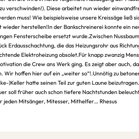
 zu verschwinden!). Diese arbeitet nun wieder einwandfre
den muss! Wie beispielsweise unsere Kreissäge ließ sich 
it wieder herstellen!In der Bankschreinerei konnte ein 
ungen Fensterscheibe ersetzt wurde.Zwischen Nussbaum u
tück Erdausschachtung, die das Heizungsrohr aus Richtun
ichtende Elektroheizung obsolet.Für knapp zwanzig Mensc
otivation die Crew ans Werk ging. Es zeigt aber auch, d
Wir hoffen hier auf ein „weiter so“!.Unnötig zu betonen,
e-)Keller hatte seinen Teil zur guten Laune beizutragen
er soll früher auch schon tiefere Nachtstunden beleucht
r jeden Mitsänger, Mitesser, Mithelfer… Rhesus