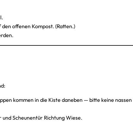
l.
uf den offenen Kompost. (Ratten.)
erden.
nd:
appen kommen in die Kiste daneben — bitte keine nassen
ür und Scheunentür Richtung Wiese.