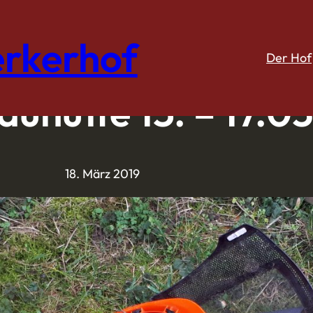
rkerhof
Der Hof
auhütte 15. – 17.03
18. März 2019