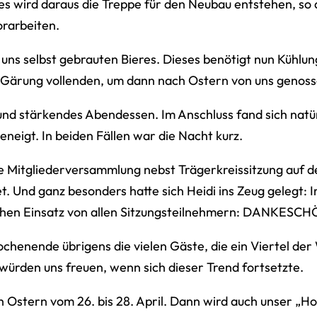
s wird daraus die Treppe für den Neubau entstehen, so 
orarbeiten.
uns selbst gebrauten Bieres. Dieses benötigt nun Kühlu
ie Gärung vollenden, um dann nach Ostern von uns genos
s und stärkendes Abendessen. Im Anschluss fand sich na
neigt. In beiden Fällen war die Nacht kurz.
 Mitgliederversammlung nebst Trägerkreissitzung auf d
. Und ganz besonders hatte sich Heidi ins Zeug gelegt: 
lischen Einsatz von allen Sitzungsteilnehmern: DANKESCH
chenende übrigens die vielen Gäste, die ein Viertel d
würden uns freuen, wenn sich dieser Trend fortsetzte.
ch Ostern vom 26. bis 28. April. Dann wird auch unser „H