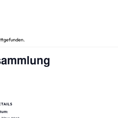
attgefunden.
rsammlung
ETAILS
tum: