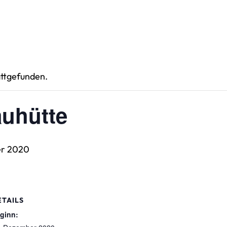
attgefunden.
uhütte
er 2020
ETAILS
ginn: